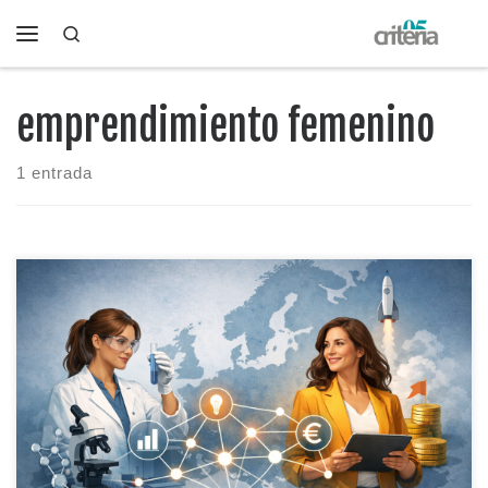
Search
Saltar al contenido
Menú
emprendimiento femenino
1 entrada
Hay noticias que suenan a “trámite” y luego, si te paras un
segundo, te das cuenta de que pueden mover cosas
importantes. Esta es una de esas. La Comisión Europea ha
abierto una consulta (call for evidence) para diseñar el primer
Plan de Acción de la UE para Mujeres en […]