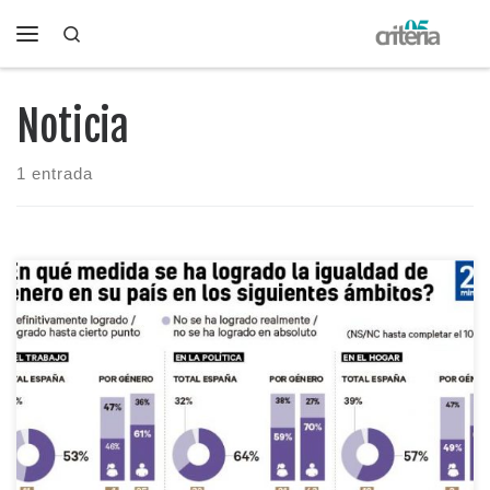
Search
Saltar al contenido
Menú
Noticia
1 entrada
Nos hacemos hoy eco de esta noticia publicada en
20minutos. «La percepción de los españoles sobre los logros
en materia de igualdad de género ha mejorado levemente en el
último año, según revela la encuesta de DYM elaborada con
motivo del 8-M para 20minutos. Donde más se percibe este
ascenso […]