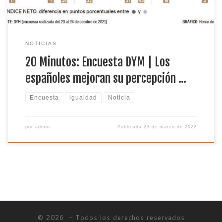
NOTICIAS
20 Minutos: Encuesta DYM | Los
españoles mejoran su percepción …
Encuesta
igualdad
Noticia
por
admin
Publicada
23 de marzo de 2022
© 2026
– Todos los derechos reservados