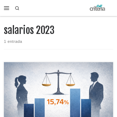
Search
Saltar al contenido
Menú
salarios 2023
1 entrada
La brecha retributiva en España es del 15,74% (2023). Baja
respecto a años previos, pero sigue marcando sueldos y
oportunidades.