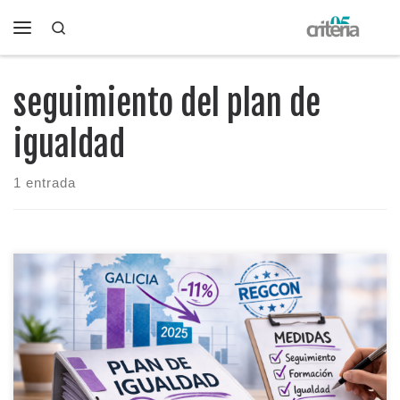
Search
Saltar al contenido
Menú
seguimiento del plan de
igualdad
1 entrada
Planes de igualdad en Galicia bajan un 11% en 2025 (287).
Te contamos lo clave, qué supone para tu empresa y qué
acciones tomar para que el plan no sea “papel mojado”.