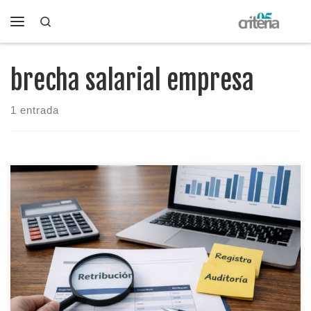
Search
Saltar al contenido
Menú
brecha salarial empresa
1 entrada
Registro salarial y auditoría retributiva no son lo mismo,
aunque mucha gente los meta en el mismo saco. Aquí te
explicamos la diferencia, cuándo corresponde cada uno, qué
documentación conviene preparar y cómo evitar errores
típicos que te pueden complicar una revisión o inspección.