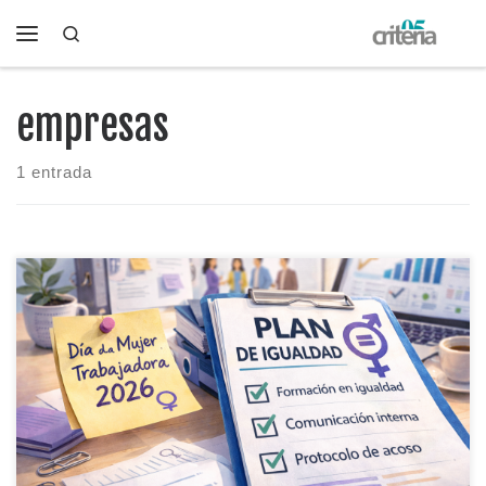
Search
Saltar al contenido
Menú
empresas
1 entrada
En el Día de la Mujer Trabajadora 2026, convierte “Derechos.
Justicia. Acción.” en pasos reales dentro del Plan de Igualdad
de tu organización.