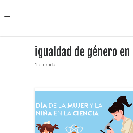
Saltar al contenido
Menú
igualdad de género en
1 entrada
El 11 de febrero, Día Internacional de las Mujeres
y las Niñas en la Ciencia, suele venir con titulares
bonitos. Pero este año hay algo distinto: el
Consejo de Ministras y Ministros ha aprobado una
declaración institucional que pone el foco donde de