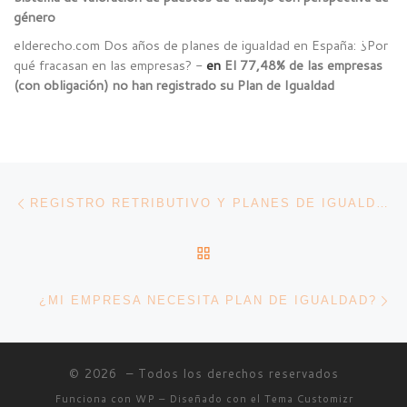
género
elderecho.com Dos años de planes de igualdad en España: ¿Por
qué fracasan en las empresas? -
en
El 77,48% de las empresas
(con obligación) no han registrado su Plan de Igualdad
Navegación de entradas
Entrada anterior
REGISTRO RETRIBUTIVO Y PLANES DE IGUALDAD: PRONUNCIAMIENTO JUDICIAL CONDENATORIO PIONERO
VOLVER A LA LISTA DE 
En
¿MI EMPRESA NECESITA PLAN DE IGUALDAD?
© 2026
– Todos los derechos reservados
Funciona con
WP
– Diseñado con el
Tema Customizr