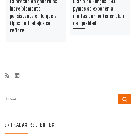
La brecha de género es
Diario de Burgos: 140
increíblemente
pymes se exponen a
persistente en lo que a
multas por no tener plan
tipos de trabajos se
de igualdad
refiere.
BUSCAR
Bu
ENTRADAS RECIENTES