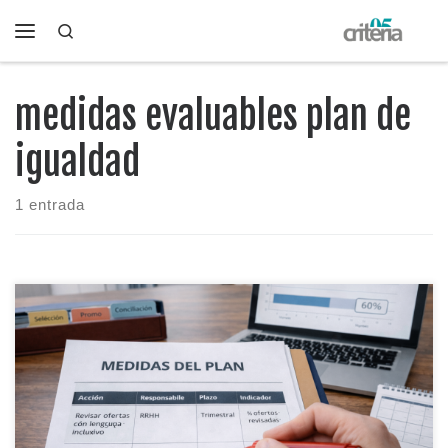
Search
Saltar al contenido
Menú
medidas evaluables plan de
igualdad
1 entrada
El Plan de Igualdad se gana o se pierde en las medidas: si son
genéricas, se quedan en papel; si son concretas y medibles,
se convierten en avances reales. Aquí tienes una fórmula
simple para redactarlas, ejemplos por áreas y un “mini-
formato” que te sirve para implantar y hacer seguimiento sin