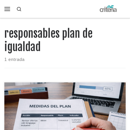
Search
Saltar al contenido
Menú
responsables plan de
igualdad
1 entrada
El Plan de Igualdad se gana o se pierde en las medidas: si son
genéricas, se quedan en papel; si son concretas y medibles,
se convierten en avances reales. Aquí tienes una fórmula
simple para redactarlas, ejemplos por áreas y un “mini-
formato” que te sirve para implantar y hacer seguimiento sin