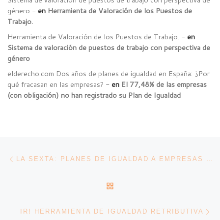
género -
en
Herramienta de Valoración de los Puestos de
Trabajo.
Herramienta de Valoración de los Puestos de Trabajo. -
en
Sistema de valoración de puestos de trabajo con perspectiva de
género
elderecho.com Dos años de planes de igualdad en España: ¿Por
qué fracasan en las empresas? -
en
El 77,48% de las empresas
(con obligación) no han registrado su Plan de Igualdad
Navegación de entradas
Entrada anterior
LA SEXTA: PLANES DE IGUALDAD A EMPRESAS CON 50 EMPLEADOS O MÁS: FALTAN 25.000 POR APLICARLO ANTES DEL 7 DE MARZO.
VOLVER A LA LISTA DE 
En
IR! HERRAMIENTA DE IGUALDAD RETRIBUTIVA