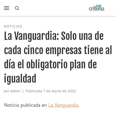
Search
Saltar al contenido
Menú
NOTICIAS
La Vanguardia: Solo una de
cada cinco empresas tiene al
día el obligatorio plan de
igualdad
por
admin
|
Publicada
7 de marzo de 2022
Noticia publicada en
La Vanguardia
.