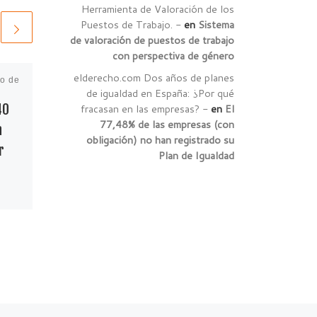
Herramienta de Valoración de los
Puestos de Trabajo. -
en
Sistema
de valoración de puestos de trabajo
con perspectiva de género
elderecho.com Dos años de planes
ro de
Publicada
10 de marzo de
de igualdad en España: ¿Por qué
2022
40
CincoDías: «Obligación
fracasan en las empresas? -
en
El
77,48% de las empresas (con
a
plan de igualdad:
obligación) no han registrado su
r
sanciones y empresas
Plan de Igualdad
que deben cumplirlo.»
de la
Noticia del 10 de marzo en
el diario CincoDías. «Las
empresas de más de 50
as de
trabajadores ya están
en
obligadas a tener un […]