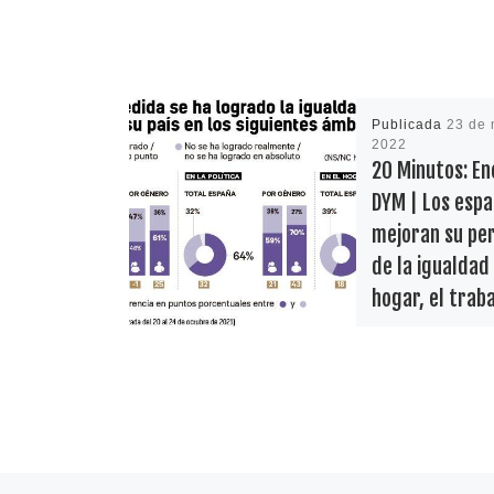
Publicada
23 de 
2022
20 Minutos: E
DYM | Los espa
mejoran su pe
de la igualdad 
hogar, el traba
sobre todo, en
política.
Nos hacemos hoy
esta noticia publ
20minutos. «La p
de los españoles