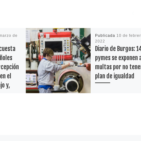
marzo de
Publicada
10 de febre
2022
ncuesta
Diario de Burgos: 1
ñoles
pymes se exponen 
rcepción
multas por no tene
en el
plan de igualdad
jo y,
Nos hacemos hoy eco 
 la
noticia publicada en el
Diario de Burgos: «La
mayoría de las empres
más de 50 empleados 
 eco de
[…]
icada en
ercepción
 sobre los